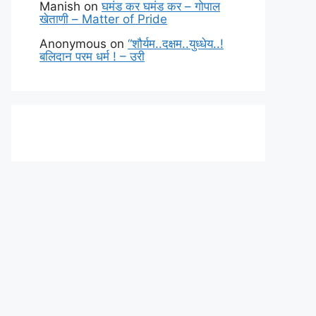
Manish
on
घमंड कर घमंड कर – गोपाल
खेताणी – Matter of Pride
Anonymous
on
“शौर्यम..दक्षम..युध्धेय..!
बलिदान परम धर्म ! – उरी