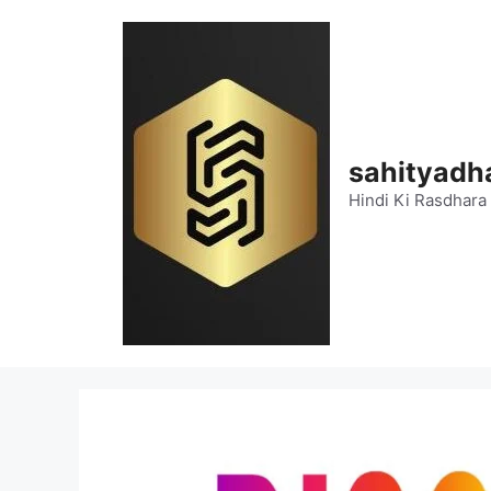
Skip
to
content
sahityadh
Hindi Ki Rasdhara