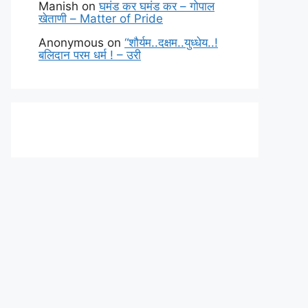
Manish
on
घमंड कर घमंड कर – गोपाल
खेताणी – Matter of Pride
Anonymous
on
“शौर्यम..दक्षम..युध्धेय..!
बलिदान परम धर्म ! – उरी