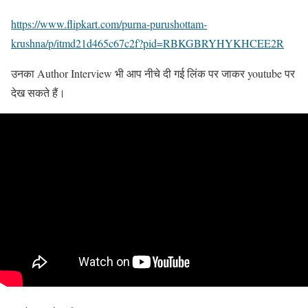
https://www.flipkart.com/purna-purushottam-
krushna/p/itmd21d465c67c2f?pid=RBKGBRYHYKHCEE2R
उनका Author Interview भी आप नीचे दी गई लिंक पर जाकर youtube पर
देख सकते हैं।