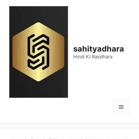
Skip
to
content
sahityadhara
Hindi Ki Rasdhara
Menu