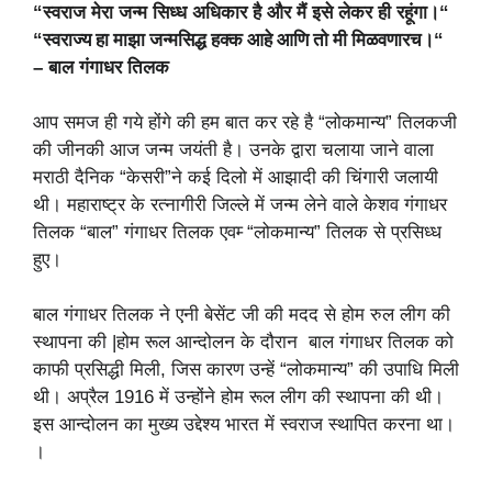
“स्वराज मेरा जन्म सिध्ध अधिकार है और मैं इसे लेकर ही रहूंगा।“
“
स्वराज्य
हा
माझा
जन्मसिद्ध
हक्क
आहे
आणि
तो
मी
मिळवणारच।“
– बाल गंगाधर तिलक
आप समज ही गये होंगे की हम बात कर रहे है “लोकमान्य” तिलकजी
की जीनकी आज जन्म जयंती है। उनके द्वारा चलाया जाने वाला
मराठी दैनिक “केसरी”ने कई दिलो में आझादी की चिंगारी जलायी
थी। महाराष्ट्र के रत्नागीरी जिल्ले में जन्म लेने वाले केशव गंगाधर
तिलक “बाल” गंगाधर तिलक एवम्‍ “लोकमान्य” तिलक से प्रसिध्ध
हुए।
बाल
गंगाधर
तिलक
ने
एनी
बेसेंट
जी
की
मदद
से
होम
रुल
लीग
की
स्थापना
की
|
होम
रूल
आन्दोलन
के
दौरान
बाल
गंगाधर
तिलक
को
काफी
प्रसिद्धी
मिली
,
जिस
कारण
उन्हें
“
लोकमान्य
”
की
उपाधि
मिली
थी।
अप्रैल
1916
में
उन्होंने
होम
रूल
लीग
की
स्थापना
की
थी।
इस
आन्दोलन
का
मुख्य
उद्देश्य
भारत
में
स्वराज
स्थापित
करना
था।
।