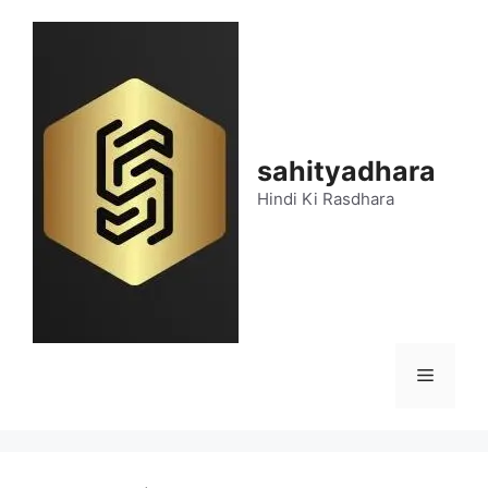
Skip
to
content
sahityadhara
Hindi Ki Rasdhara
Menu