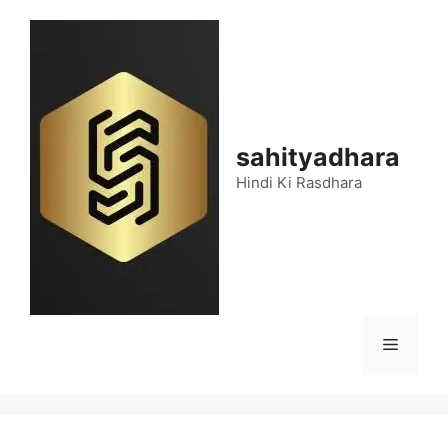
Skip
to
content
sahityadhara
Hindi Ki Rasdhara
Menu