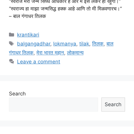
“स्वराज मेरा जन्म सिध्ध अधिकार है और मैं इसे लेकर ही रहूंगा।“
“स्वराज्य हा माझा जन्मसिद्ध हक्क आहे आणि तो मी मिळवणारच।“
– बाल गंगाधर तिलक
Categories
krantikari
Tags
balgangadhar
,
lokmanya
,
tilak
,
तिलक
,
बाल
गंगाधर तिलक
,
मेरा भारत महान
,
लोकमान्य
Leave a comment
Search
Search