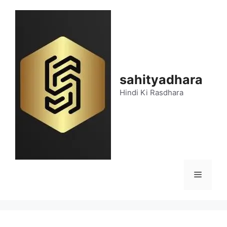
Skip
to
content
sahityadhara
Hindi Ki Rasdhara
Menu