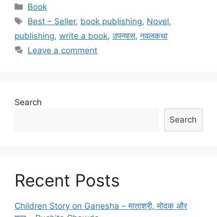
Categories
Book
Tags
Best – Seller
,
book publishing
,
Novel
,
publishing
,
write a book
,
उपन्यास
,
नवलकथा
Leave a comment
Search
Search
Recent Posts
Children Story on Ganesha – माताश्री, मोदक और