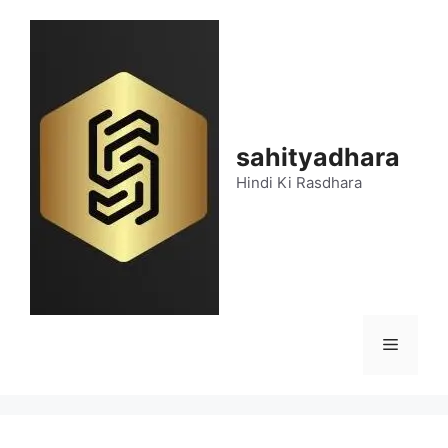
Skip
to
content
sahityadhara
Hindi Ki Rasdhara
Menu