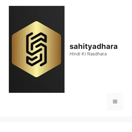
Skip
to
content
sahityadhara
Hindi Ki Rasdhara
Menu