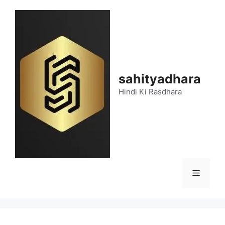
Skip
to
content
sahityadhara
Hindi Ki Rasdhara
Menu