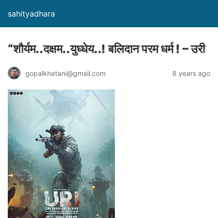
sahityadhara
“शौर्यम..दक्षम..युध्धेय..! बलिदान परम धर्म ! – उरी
gopalkhetani@gmail.com
8 years ago